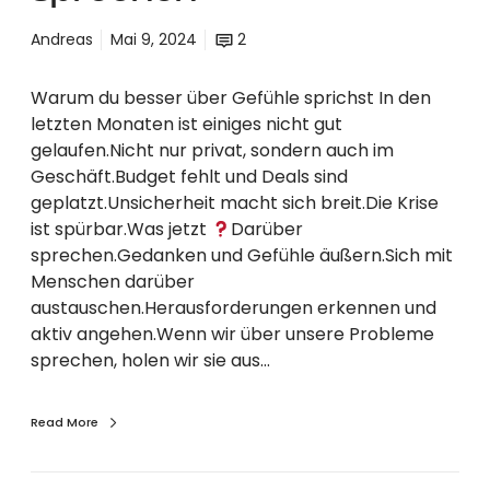
s
p
Andreas
Mai 9, 2024
2
r
e
Warum du besser über Gefühle sprichst In den
c
letzten Monaten ist einiges nicht gut
h
gelaufen.Nicht nur privat, sondern auch im
e
Geschäft.Budget fehlt und Deals sind
n
geplatzt.Unsicherheit macht sich breit.Die Krise
ist spürbar.Was jetzt
Darüber
sprechen.Gedanken und Gefühle äußern.Sich mit
Menschen darüber
austauschen.Herausforderungen erkennen und
aktiv angehen.Wenn wir über unsere Probleme
sprechen, holen wir sie aus…
Read More