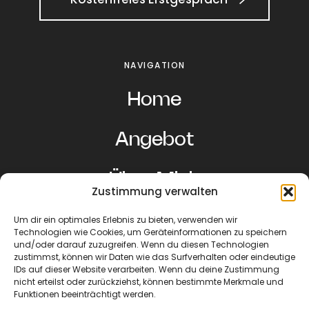
NAVIGATION
Home
Angebot
Über Mich
Zustimmung verwalten
Beiträge
Um dir ein optimales Erlebnis zu bieten, verwenden wir
Technologien wie Cookies, um Geräteinformationen zu speichern
und/oder darauf zuzugreifen. Wenn du diesen Technologien
zustimmst, können wir Daten wie das Surfverhalten oder eindeutige
Termin buchen
IDs auf dieser Website verarbeiten. Wenn du deine Zustimmung
nicht erteilst oder zurückziehst, können bestimmte Merkmale und
Funktionen beeinträchtigt werden.