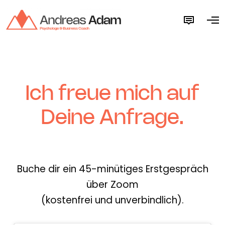
M
O
o
p
r
e
e
n
d
M
e
e
t
n
a
u
i
l
Ich freue mich auf
s
Deine Anfrage.
Buche dir ein 45-minütiges Erstgespräch
über Zoom
(kostenfrei und unverbindlich).