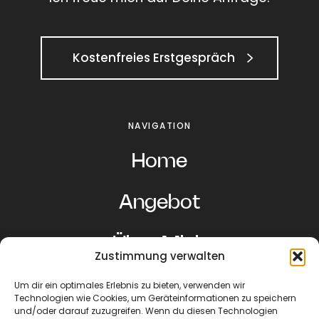
Kostenfreies Erstgespräch
NAVIGATION
Home
Angebot
Über Mich
Zustimmung verwalten
Beiträge
Um dir ein optimales Erlebnis zu bieten, verwenden wir
Technologien wie Cookies, um Geräteinformationen zu speichern
und/oder darauf zuzugreifen. Wenn du diesen Technologien