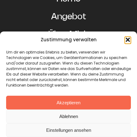
Angebot
Über Mich
Zustimmung verwalten
Beiträge
Um dir ein optimales Erlebnis zu bieten, verwenden wir
Technologien wie Cookies, um Geräteinformationen zu speichern
und/oder darauf zuzugreifen. Wenn du diesen Technologien
Termin buchen
zustimmst, können wir Daten wie das Surfverhalten oder eindeutige
IDs auf dieser Website verarbeiten. Wenn du deine Zustimmung
nicht erteilst oder zurückziehst, können bestimmte Merkmale und
Funktionen beeinträchtigt werden.
Akzeptieren
©2026. ALLE RECHTE VORBEHALTEN.
Ablehnen
IMPRESSUM
DATENSCHUTZ
Einstellungen ansehen
COOKIE-RICHTLINIE (EU)