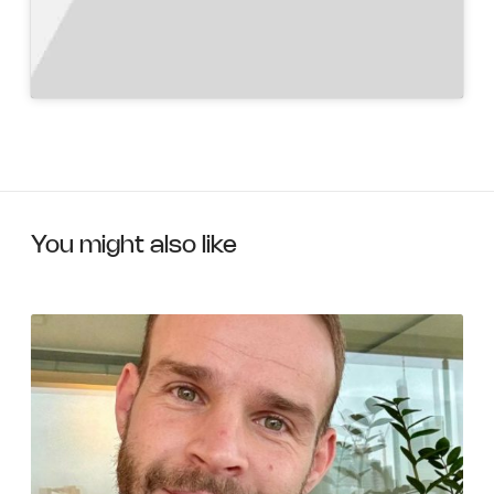
You might also like
S
o
m
e
i
s
t