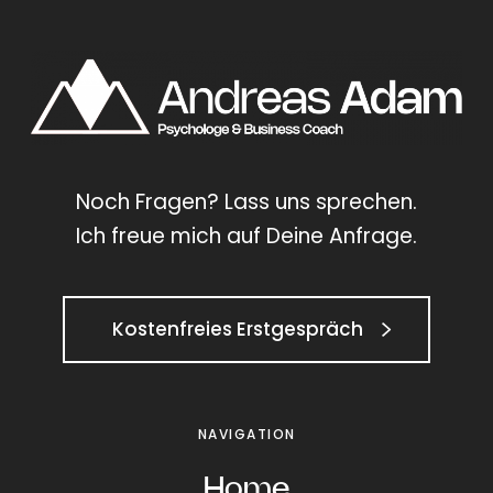
c
n
p
h
d
r
t
e
e
.
n
c
🤯
.
h
e
n
Noch Fragen? Lass uns sprechen.
Ich freue mich auf Deine Anfrage.
Kostenfreies Erstgespräch
NAVIGATION
Home