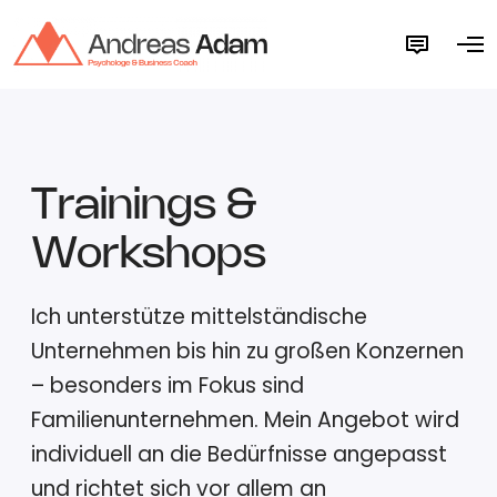
M
O
o
p
r
e
e
n
d
M
e
e
t
n
a
u
i
l
Trainings &
s
Workshops
Ich unterstütze mittelständische
Unternehmen bis hin zu großen Konzernen
– besonders im Fokus sind
Familienunternehmen. Mein Angebot wird
individuell an die Bedürfnisse angepasst
und richtet sich vor allem an